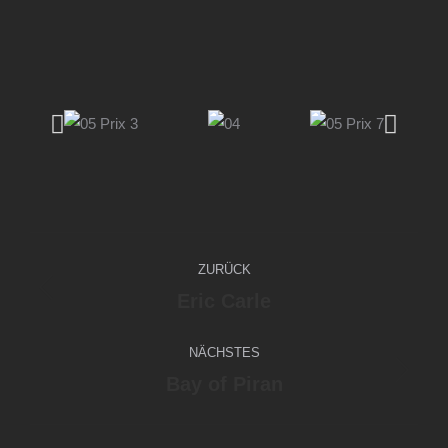
ZURÜCK
Eric Carle
NÄCHSTES
Bay of Piran