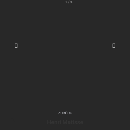
n./n.
ZURÜCK
Henri Matisse