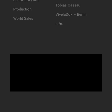
Editor ZDF/Arte
Tobias Cassau
Production
VivelaDok – Berlin
World Sales
n./n.