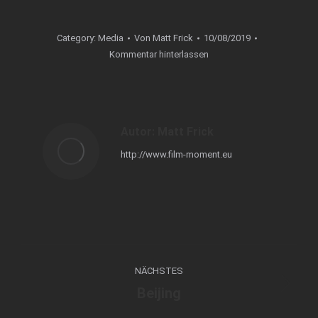
Category:
Media
Von
Matt Frick
10/08/2019
Kommentar hinterlassen
Autor:
Matt Frick
http://www.film-moment.eu
Kommentarnavigation
NÄCHSTES
Beijing
Nächster
Beitrag: