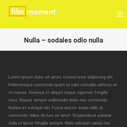
Nulla – sodales odio nulla
Sie befinden sich hier:
Lorem ipsum dolor sit amet, consectetur adipiscing elit.
Pellentesque commodo quam at odio convallis ultrices ac
at massa. Vivamus et aliquet neque, egestas fringilla
risus. Mauris tempor sollicitudin dolor nec commodo.
Nullam et volutpat elit. Fusce auctor turpis nibh, id
commodo tellus dictum sit amet. Suspendisse pulvinar
nulla et lacus fringilla semper. Nam volutpat varius nisi.